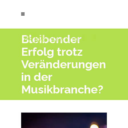
Bleibender
Erfolg trotz
Veränderungen
in der
Musikbranche?